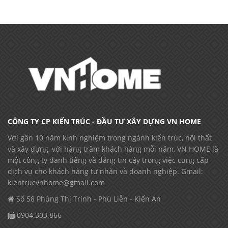
CÔNG TY CP KIẾN TRÚC - ĐẦU TƯ XÂY DỰNG VN HOME
Với gần 10 năm kinh nghiệm trong ngành kiến trúc, nội thất
và xây dựng, với hàng trăm khách hàng mỗi năm, VN HOME là
một công ty danh tiếng và đáng tin cậy trong việc cung cấp
dịch vụ cho khách hàng tư nhân và doanh nghiệp. Gmail:
kientrucvnhome@gmail.com
Số 58 Phùng Thị Trinh - Phù Liễn - Kiến An
0904.303.866