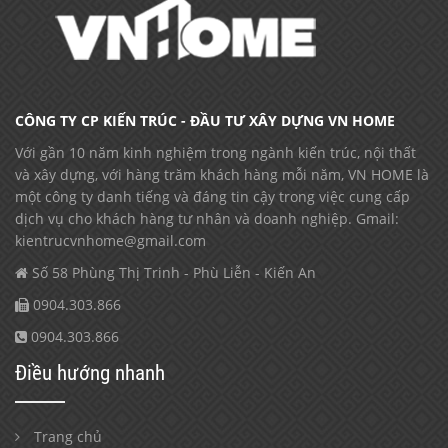
CÔNG TY CP KIẾN TRÚC - ĐẦU TƯ XÂY DỰNG VN HOME
Với gần 10 năm kinh nghiệm trong ngành kiến trúc, nội thất
và xây dựng, với hàng trăm khách hàng mỗi năm, VN HOME là
một công ty danh tiếng và đáng tin cậy trong việc cung cấp
dịch vụ cho khách hàng tư nhân và doanh nghiệp. Gmail:
kientrucvnhome@gmail.com
Số 58 Phùng Thị Trinh - Phù Liễn - Kiến An
0904.303.866
0904.303.866
Điều hướng nhanh
Trang chủ