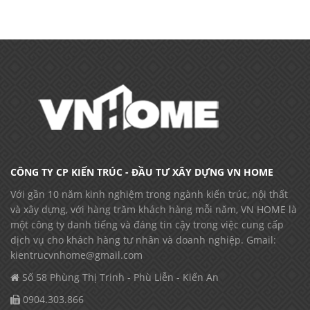
CÔNG TY CP KIẾN TRÚC - ĐẦU TƯ XÂY DỰNG VN HOME
Với gần 10 năm kinh nghiệm trong ngành kiến trúc, nội thất
và xây dựng, với hàng trăm khách hàng mỗi năm, VN HOME là
một công ty danh tiếng và đáng tin cậy trong việc cung cấp
dịch vụ cho khách hàng tư nhân và doanh nghiệp. Gmail:
kientrucvnhome@gmail.com
Số 58 Phùng Thị Trinh - Phù Liễn - Kiến An
0904.303.866