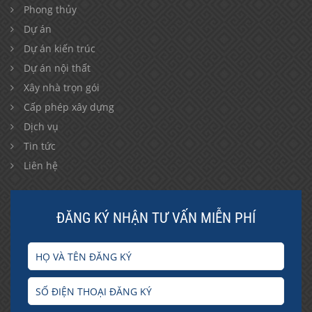
Phong thủy
Dự án
Dự án kiến trúc
Dự án nội thất
Xây nhà trọn gói
Cấp phép xây dựng
Dịch vụ
Tin tức
Liên hệ
ĐĂNG KÝ NHẬN TƯ VẤN MIỄN PHÍ