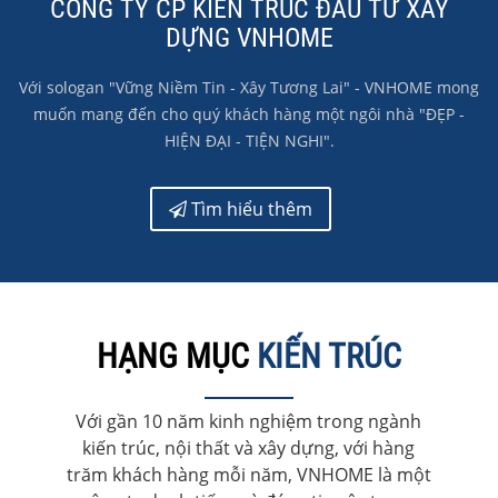
CÔNG TY CP KIẾN TRÚC ĐẦU TƯ XÂY
DỰNG VNHOME
Với sologan "Vững Niềm Tin - Xây Tương Lai" - VNHOME mong
muốn mang đến cho quý khách hàng một ngôi nhà "ĐẸP -
HIỆN ĐẠI - TIỆN NGHI".
Tìm hiểu thêm
HẠNG MỤC
KIẾN TRÚC
Với gần 10 năm kinh nghiệm trong ngành
kiến trúc, nội thất và xây dựng, với hàng
trăm khách hàng mỗi năm, VNHOME là một