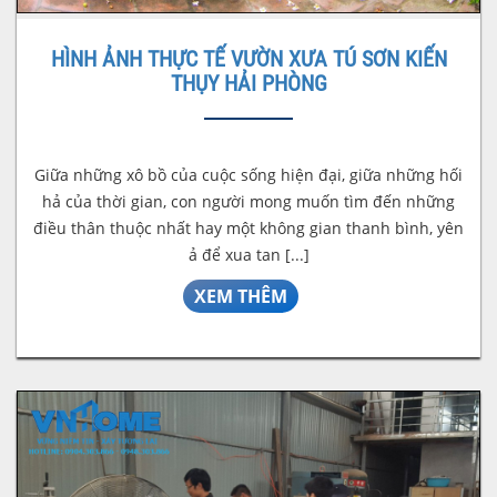
HÌNH ẢNH THỰC TẾ VƯỜN XƯA TÚ SƠN KIẾN
THỤY HẢI PHÒNG
Giữa những xô bồ của cuộc sống hiện đại, giữa những hối
hả của thời gian, con người mong muốn tìm đến những
điều thân thuộc nhất hay một không gian thanh bình, yên
ả để xua tan [...]
XEM THÊM