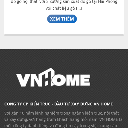
đồ gỗ nội thất, với 3 xưởng sản xuất đồ gỗ tại Hải Phòng
với chất liệu gỗ [...]
XEM THÊM
CÔNG TY CP KIẾN TRÚC - ĐẦU TƯ XÂY DỰNG VN HOME
Với gần 10 năm kinh nghiệm trong ngành kiến trúc, nội thất
và xây dựng, với hàng trăm khách hàng mỗi năm, VN HOME là
một công ty danh tiếng và đáng tin cậy trong việc cung cấp