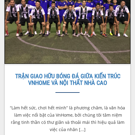
TRẬN GIAO HỮU BÓNG ĐÁ GIỮA KIẾN TRÚC
VNHOME VÀ NỘI THẤT NHÀ CAO
“Làm hết sức, chơi hết mình” là phương châm, là văn hóa
làm việc nổi bật của VnHome, bởi chúng tôi tâm niệm
rằng tinh thần có thư giãn và thoải mái thì hiệu quả làm
việc của nhân [...]