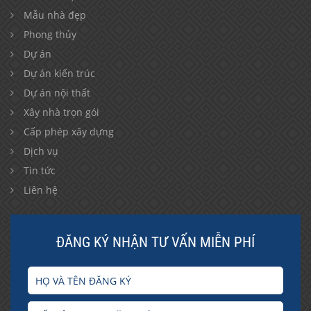
Mẫu nhà đẹp
Phong thủy
Dự án
Dự án kiến trúc
Dự án nội thất
Xây nhà trọn gói
Cấp phép xây dựng
Dịch vụ
Tin tức
Liên hệ
ĐĂNG KÝ NHẬN TƯ VẤN MIỄN PHÍ