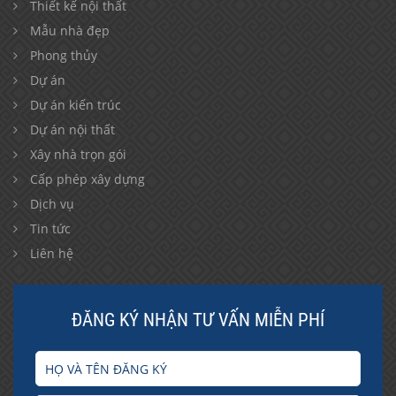
Thiết kế nội thất
Mẫu nhà đẹp
Phong thủy
Dự án
Dự án kiến trúc
Dự án nội thất
Xây nhà trọn gói
Cấp phép xây dựng
Dịch vụ
Tin tức
Liên hệ
ĐĂNG KÝ NHẬN TƯ VẤN MIỄN PHÍ