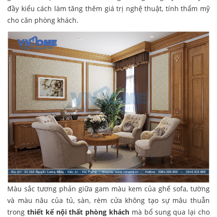
đầy kiểu cách làm tăng thêm giá trị nghệ thuật, tính thẩm mỹ
cho căn phòng khách.
Màu sắc tương phản giữa gam màu kem của ghế sofa, tường
và màu nâu của tủ, sàn, rèm cửa không tạo sự mâu thuẫn
trong
thiết kế nội thất phòng khách
mà bổ sung qua lại cho