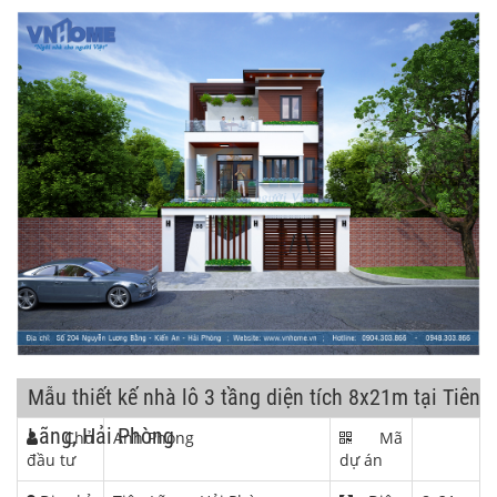
Mẫu thiết kế nhà lô 3 tầng diện tích 8x21m tại Tiên
Lãng, Hải Phòng
Chủ
Anh Phong
Mã
đầu tư
dự án