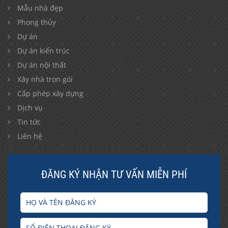
Mẫu nhà đẹp
Phong thủy
Dự án
Dự án kiến trúc
Dự án nội thất
Xây nhà trọn gói
Cấp phép xây dựng
Dịch vụ
Tin tức
Liên hệ
ĐĂNG KÝ NHẬN TƯ VẤN MIỄN PHÍ