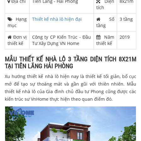
Địa chỉ
Tiên Lãng - Hải Phòng
Diện
8x21m
tích
Hạng
Thiết kế nhà lô hiện đại
Số
3 tầng
mục
tầng
Đơn vị
Công ty CP Kiến Trúc - Đầu
Năm
2019
thiết kế
Tư Xây Dựng VN Home
thiết kế
MẪU THIẾT KẾ NHÀ LÔ 3 TẦNG DIỆN TÍCH 8X21M
TẠI TIÊN LÃNG HẢI PHÒNG
Xu hướng thiết kế nhà lô hiện nay là thiết kế tối giản, bố cục
mở để tạo sự thoáng mát và gần gũi với thiên nhiên. Mẫu
thiết kế nhà lô của Gia đình chủ đầu tư Phong cũng được các
kiến trúc sư VnHome thực hiện theo quan điểm đó.