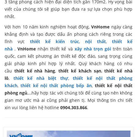
3 tầng phong cách hiện đại diện tích gần 170m2. Hy vọng bài
viết của chúng tôi sẽ giúp bạn đưa ra sự lựa chọn phù hợp
nhất.
Với hơn 10 năm kinh nghiệm hoạt động,
VnHome
ngày càng
khẳng định và tạo được dấu ấn phong cách riêng trong các
lĩnh vực
thiết kế kiến trúc
,
nội thất
,
thiết kế
nhà
.
VnHome
nhận thiết kế và
xây nhà trọn gói
trên toàn
quốc, cam kết phương án thiết kế độc đáo, sang trọng cùng
giải pháp kinh phí hợp lý nhất. Quý khách hàng có nhu
cầu
thiết kế nhà hàng
,
thiết kế khách sạn
,
thiết kế nhà
lô
,
thiết kế nhà biệt thự
,
thiết kế nội thất phòng
khách
,
thiết kế nội thất phòng bếp ăn
,
thiết kế nội thất
phòng ngủ
,…hãy hợp tác với chúng tôi để cùng tạo nên không
gian mơ ước mà ai cũng phải ghen tị. Mọi thông tin chi tiết
xin vui lòng liên hệ hotline
0904.303.866
.