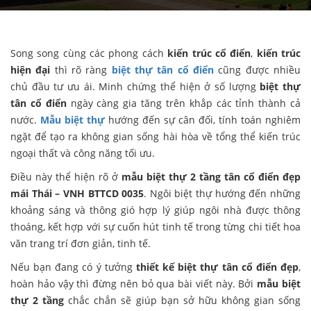
Song song cùng các phong cách
kiến trúc cổ điển
,
kiến trúc
hiện đại
thì rõ ràng
biệt thự tân cổ điển
cũng được nhiều
chủ đầu tư ưu ái. Minh chứng thể hiện ở số lượng
biệt thự
tân cổ điển
ngày càng gia tăng trên khắp các tỉnh thành cả
nước.
Mẫu biệt thự
hướng đến sự cân đối, tính toán nghiêm
ngặt để tạo ra không gian sống hài hòa về tổng thể kiến trúc
ngoại thất và công năng tối ưu.
Điều này thể hiện rõ ở
mẫu biệt thự 2 tầng tân cổ điển đẹp
mái Thái – VNH BTTCD 0035
. Ngôi biệt thự hướng đến những
khoảng sáng và thông gió hợp lý giúp ngôi nhà được thông
thoáng, kết hợp với sự cuốn hút tinh tế trong từng chi tiết hoa
văn trang trí đơn giản, tinh tế.
Nếu bạn đang có ý tưởng
thiết kế biệt thự tân cổ điển đẹp
,
hoàn hảo vậy thì đừng nên bỏ qua bài viết này. Bởi
mẫu biệt
thự 2 tầng
chắc chắn sẽ giúp bạn sở hữu không gian sống