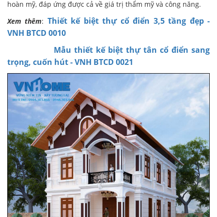
hoàn mỹ, đáp ứng được cả về giá trị thẩm mỹ và công năng.
Thiết kế biệt thự cổ điển 3,5 tầng đẹp -
Xem thêm
:
VNH BTCD 0010
Mẫu thiết kế biệt thự tân cổ điển sang
trọng, cuốn hút - VNH BTCD 0021