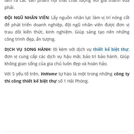
làm ra các sản phẩm nội thất chất lượng với giá thành vừa
phải.
ĐỘI NGŨ NHÂN VIÊN
: Lấy nguồn nhân lực làm vị trí nòng cốt
để phát triển doanh nghiệp, đội ngũ nhân viên được đơn vị
trau dồi kiến thức, kinh nghiệm. Giúp sáng tạo nên những
công trình đẹp, ấn tượng.
DỊCH VỤ SONG HÀNH
: Đi kèm với dịch vụ
thiết kế biệt thự
,
đơn vị cung cấp các dịch vụ hậu mãi, bảo trì bảo hành. Giúp
không gian sống của gia chủ luôn đẹp và hoàn hảo.
Với 5 yếu tố trên,
VnHome
tự hào là một trong những
công ty
thi công thiết kế biệt thự
số 1 Hải Phòng.