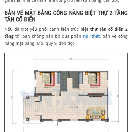
giữa mái nhà và thân nhà cũng trở nên cân bằng, cân đối.
BẢN VẼ MẶT BẰNG CÔNG NĂNG BIỆT THỰ 2 TẦNG
TÂN CỔ ĐIỂN
Nếu đã trót yêu phối cảnh kiến trúc
biệt thự tân cổ điển 2
tầng
thì bạn không nên bỏ qua phần
nội thất
, bản vẽ công
năng mặt bằng. Mời quý vị đón đọc.