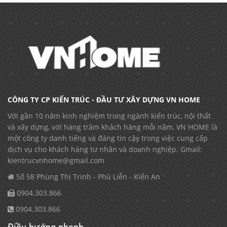
CÔNG TY CP KIẾN TRÚC - ĐẦU TƯ XÂY DỰNG VN HOME
Với gần 10 năm kinh nghiệm trong ngành kiến trúc, nội thất
và xây dựng, với hàng trăm khách hàng mỗi năm, VN HOME là
một công ty danh tiếng và đáng tin cậy trong việc cung cấp
dịch vụ cho khách hàng tư nhân và doanh nghiệp. Gmail:
kientrucvnhome@gmail.com
Số 58 Phùng Thị Trinh - Phù Liễn - Kiến An
0904.303.866
0904.303.866