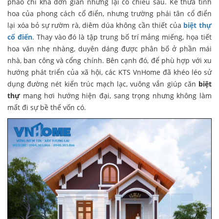
phào chỉ khá đơn giản nhưng lại có chiều sâu. Kế thừa tinh
hoa của phong cách cổ điển, nhưng trường phái tân cổ điển
lại xóa bỏ sự rườm rà, diêm dúa không cần thiết của
biệt thự
cổ điển
. Thay vào đó là tập trung bố trí mảng miếng, họa tiết
hoa văn nhẹ nhàng, duyên dáng được phân bố ở phần mái
nhà, ban công và cổng chính. Bên cạnh đó, để phù hợp với xu
hướng phát triển của xã hội, các KTS VnHome đã khéo léo sử
dụng đường nét kiến trúc mạch lạc, vuông vắn giúp căn
biệt
thự
mang hơi hướng hiện đại, sang trọng nhưng không làm
mất đi sự bề thế vốn có.