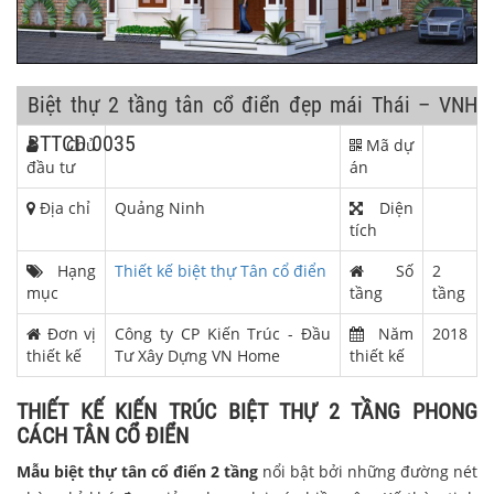
Biệt thự 2 tầng tân cổ điển đẹp mái Thái – VNH
BTTCD 0035
Chủ
Mã dự
đầu tư
án
Địa chỉ
Quảng Ninh
Diện
tích
Hạng
Thiết kế biệt thự Tân cổ điển
Số
2
mục
tầng
tầng
Đơn vị
Công ty CP Kiến Trúc - Đầu
Năm
2018
thiết kế
Tư Xây Dựng VN Home
thiết kế
THIẾT KẾ KIẾN TRÚC BIỆT THỰ 2 TẦNG PHONG
CÁCH TÂN CỔ ĐIỂN
Mẫu biệt thự tân cổ điển 2 tầng
nổi bật bởi những đường nét